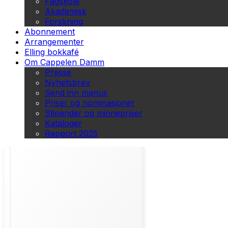
Fagskole
Akademisk
Forskning
Abonnement
Arrangementer
Elling bokkafé
Om Cappelen Damm
Presse
Nyhetsbrev
Send inn manus
Priser og nominasjoner
Stipender og minnepriser
Kataloger
Rapport 2025