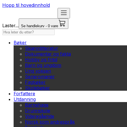
Hopp til hovedinnhold
Laster...
Se handlekurv - 0 vare
Bøker
Skjønnlitteratur
Dokumentar og fakta
Hobby og fritid
Barn og ungdom
Ung voksen
Serieromaner
Fagbøker
Skolebøker
Forfattere
Utdanning
Barnehage
Grunnskole
Videregående
Norsk som andrespråk