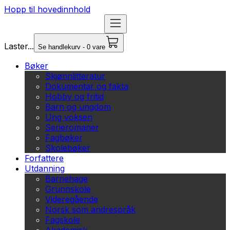
Hopp til hovedinnhold
Laster...
Se handlekurv - 0 vare
Bøker
Skjønnlitteratur
Dokumentar og fakta
Hobby og fritid
Barn og ungdom
Ung voksen
Serieromaner
Fagbøker
Skolebøker
Forfattere
Utdanning
Barnehage
Grunnskole
Videregående
Norsk som andrespråk
Fagskole