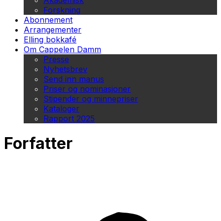
Akademisk
Forskning
Abonnement
Arrangementer
Elling bokkafé
Om Cappelen Damm
Presse
Nyhetsbrev
Send inn manus
Priser og nominasjoner
Stipender og minnepriser
Kataloger
Rapport 2025
Forfatter