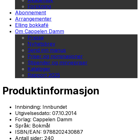
Akademisk
Forskning
Abonnement
Arrangementer
Elling bokkafé
Om Cappelen Damm
Presse
Nyhetsbrev
Send inn manus
Priser og nominasjoner
Stipender og minnepriser
Kataloger
Rapport 2025
Produktinformasjon
Innbinding:
Innbundet
Utgivelsesdato:
07.10.2014
Forlag:
Cappelen Damm
Språk:
Bokmål
ISBN/EAN:
9788202430887
Antall sider:
240