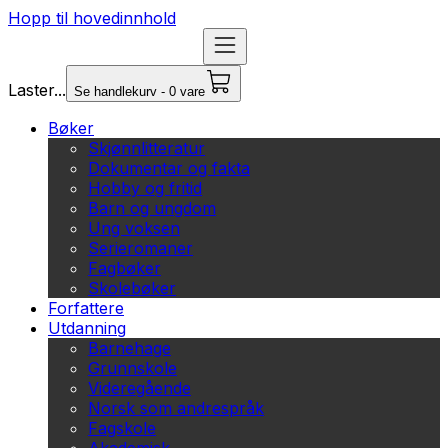
Hopp til hovedinnhold
Laster...
Se handlekurv - 0 vare
Bøker
Skjønnlitteratur
Dokumentar og fakta
Hobby og fritid
Barn og ungdom
Ung voksen
Serieromaner
Fagbøker
Skolebøker
Forfattere
Utdanning
Barnehage
Grunnskole
Videregående
Norsk som andrespråk
Fagskole