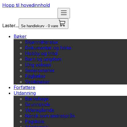
Hopp til hovedinnhold
Laster...
Se handlekurv - 0 vare
Bøker
Skjønnlitteratur
Dokumentar og fakta
Hobby og fritid
Barn og ungdom
Ung voksen
Serieromaner
Fagbøker
Skolebøker
Forfattere
Utdanning
Barnehage
Grunnskole
Videregående
Norsk som andrespråk
Fagskole