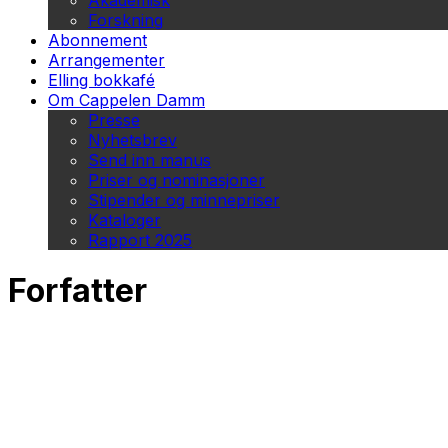
Akademisk
Forskning
Abonnement
Arrangementer
Elling bokkafé
Om Cappelen Damm
Presse
Nyhetsbrev
Send inn manus
Priser og nominasjoner
Stipender og minnepriser
Kataloger
Rapport 2025
Forfatter