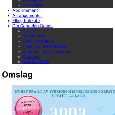
Akademisk
Forskning
Abonnement
Arrangementer
Elling bokkafé
Om Cappelen Damm
Presse
Nyhetsbrev
Send inn manus
Priser og nominasjoner
Stipender og minnepriser
Kataloger
Rapport 2025
Omslag