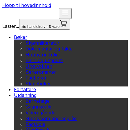
Hopp til hovedinnhold
Laster...
Se handlekurv - 0 vare
Bøker
Skjønnlitteratur
Dokumentar og fakta
Hobby og fritid
Barn og ungdom
Ung voksen
Serieromaner
Fagbøker
Skolebøker
Forfattere
Utdanning
Barnehage
Grunnskole
Videregående
Norsk som andrespråk
Fagskole