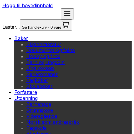
Hopp til hovedinnhold
Laster...
Se handlekurv - 0 vare
Bøker
Skjønnlitteratur
Dokumentar og fakta
Hobby og fritid
Barn og ungdom
Ung voksen
Serieromaner
Fagbøker
Skolebøker
Forfattere
Utdanning
Barnehage
Grunnskole
Videregående
Norsk som andrespråk
Fagskole