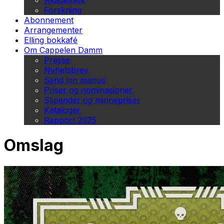
Akademisk
Forskning
Abonnement
Arrangementer
Elling bokkafé
Om Cappelen Damm
Presse
Nyhetsbrev
Send inn manus
Priser og nominasjoner
Stipender og minnepriser
Kataloger
Rapport 2025
Omslag