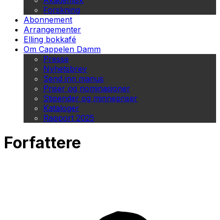
Akademisk
Forskning
Abonnement
Arrangementer
Elling bokkafé
Om Cappelen Damm
Presse
Nyhetsbrev
Send inn manus
Priser og nominasjoner
Stipender og minnepriser
Kataloger
Rapport 2025
Forfattere