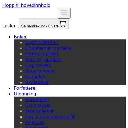
Hopp til hovedinnhold
Laster...
Se handlekurv - 0 vare
Bøker
Skjønnlitteratur
Dokumentar og fakta
Hobby og fritid
Barn og ungdom
Ung voksen
Serieromaner
Fagbøker
Skolebøker
Forfattere
Utdanning
Barnehage
Grunnskole
Videregående
Norsk som andrespråk
Fagskole