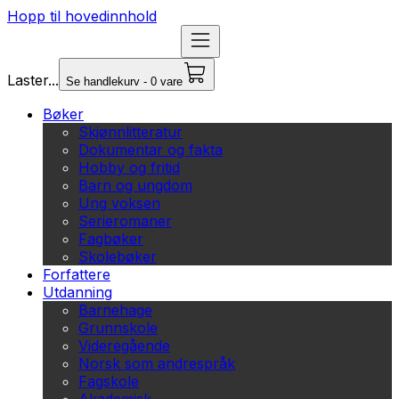
Hopp til hovedinnhold
Laster...
Se handlekurv - 0 vare
Bøker
Skjønnlitteratur
Dokumentar og fakta
Hobby og fritid
Barn og ungdom
Ung voksen
Serieromaner
Fagbøker
Skolebøker
Forfattere
Utdanning
Barnehage
Grunnskole
Videregående
Norsk som andrespråk
Fagskole