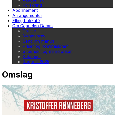
Akademisk
Forskning
Abonnement
Arrangementer
Elling bokkafé
Om Cappelen Damm
Presse
Nyhetsbrev
Send inn manus
Priser og nominasjoner
Stipender og minnepriser
Kataloger
Rapport 2025
Omslag