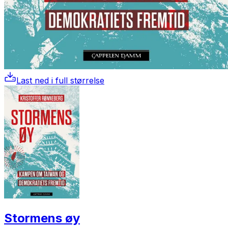
Last ned i full størrelse
Stormens øy