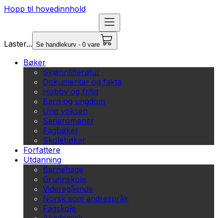
Hopp til hovedinnhold
Laster...
Se handlekurv - 0 vare
Bøker
Skjønnlitteratur
Dokumentar og fakta
Hobby og fritid
Barn og ungdom
Ung voksen
Serieromaner
Fagbøker
Skolebøker
Forfattere
Utdanning
Barnehage
Grunnskole
Videregående
Norsk som andrespråk
Fagskole