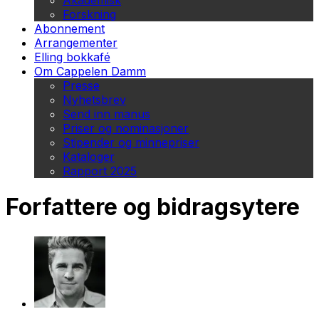
Akademisk
Forskning
Abonnement
Arrangementer
Elling bokkafé
Om Cappelen Damm
Presse
Nyhetsbrev
Send inn manus
Priser og nominasjoner
Stipender og minnepriser
Kataloger
Rapport 2025
Forfattere og bidragsytere