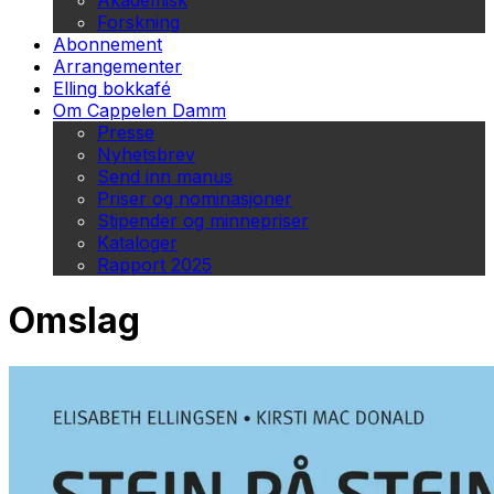
Akademisk
Forskning
Abonnement
Arrangementer
Elling bokkafé
Om Cappelen Damm
Presse
Nyhetsbrev
Send inn manus
Priser og nominasjoner
Stipender og minnepriser
Kataloger
Rapport 2025
Omslag