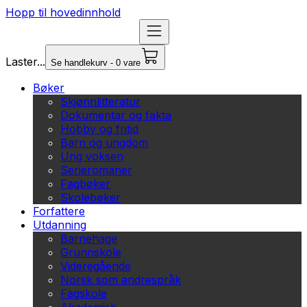
Hopp til hovedinnhold
Laster...
Se handlekurv - 0 vare
Bøker
Skjønnlitteratur
Dokumentar og fakta
Hobby og fritid
Barn og ungdom
Ung voksen
Serieromaner
Fagbøker
Skolebøker
Forfattere
Utdanning
Barnehage
Grunnskole
Videregående
Norsk som andrespråk
Fagskole