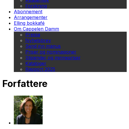
Akademisk
Forskning
Abonnement
Arrangementer
Elling bokkafé
Om Cappelen Damm
Presse
Nyhetsbrev
Send inn manus
Priser og nominasjoner
Stipender og minnepriser
Kataloger
Rapport 2025
Forfattere