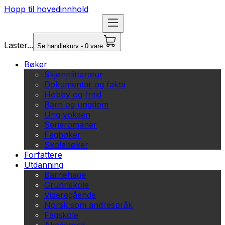
Hopp til hovedinnhold
Laster...
Se handlekurv - 0 vare
Bøker
Skjønnlitteratur
Dokumentar og fakta
Hobby og fritid
Barn og ungdom
Ung voksen
Serieromaner
Fagbøker
Skolebøker
Forfattere
Utdanning
Barnehage
Grunnskole
Videregående
Norsk som andrespråk
Fagskole