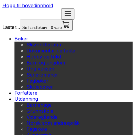
Hopp til hovedinnhold
Laster...
Se handlekurv - 0 vare
Bøker
Skjønnlitteratur
Dokumentar og fakta
Hobby og fritid
Barn og ungdom
Ung voksen
Serieromaner
Fagbøker
Skolebøker
Forfattere
Utdanning
Barnehage
Grunnskole
Videregående
Norsk som andrespråk
Fagskole