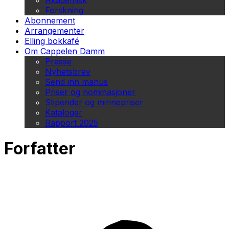
Akademisk
Forskning
Abonnement
Arrangementer
Elling bokkafé
Om Cappelen Damm
Presse
Nyhetsbrev
Send inn manus
Priser og nominasjoner
Stipender og minnepriser
Kataloger
Rapport 2025
Forfatter