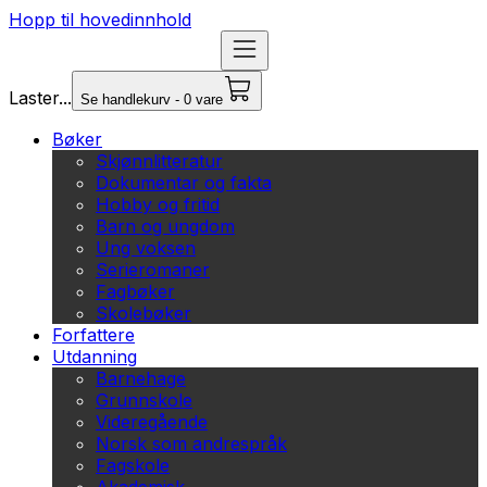
Hopp til hovedinnhold
Laster...
Se handlekurv - 0 vare
Bøker
Skjønnlitteratur
Dokumentar og fakta
Hobby og fritid
Barn og ungdom
Ung voksen
Serieromaner
Fagbøker
Skolebøker
Forfattere
Utdanning
Barnehage
Grunnskole
Videregående
Norsk som andrespråk
Fagskole