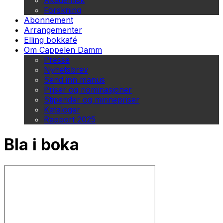
Akademisk
Forskning
Abonnement
Arrangementer
Elling bokkafé
Om Cappelen Damm
Presse
Nyhetsbrev
Send inn manus
Priser og nominasjoner
Stipender og minnepriser
Kataloger
Rapport 2025
Bla i boka