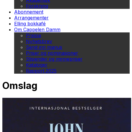
Akademisk
Forskning
Abonnement
Arrangementer
Elling bokkafé
Om Cappelen Damm
Presse
Nyhetsbrev
Send inn manus
Priser og nominasjoner
Stipender og minnepriser
Kataloger
Rapport 2025
Omslag