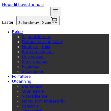
Hopp til hovedinnhold
Laster...
Se handlekurv - 0 vare
Bøker
Skjønnlitteratur
Dokumentar og fakta
Hobby og fritid
Barn og ungdom
Ung voksen
Serieromaner
Fagbøker
Skolebøker
Forfattere
Utdanning
Barnehage
Grunnskole
Videregående
Norsk som andrespråk
Fagskole