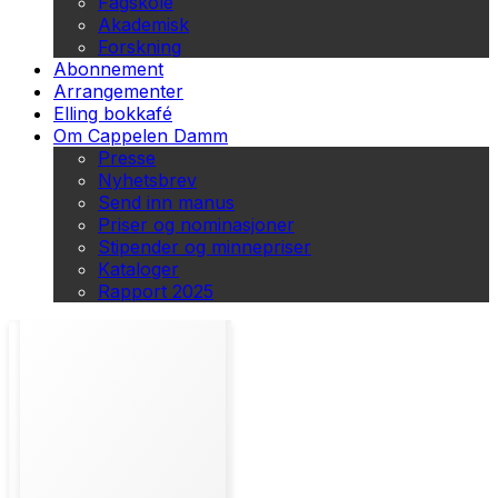
Fagskole
Akademisk
Forskning
Abonnement
Arrangementer
Elling bokkafé
Om Cappelen Damm
Presse
Nyhetsbrev
Send inn manus
Priser og nominasjoner
Stipender og minnepriser
Kataloger
Rapport 2025