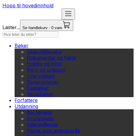
Hopp til hovedinnhold
Laster...
Se handlekurv - 0 vare
Bøker
Skjønnlitteratur
Dokumentar og fakta
Hobby og fritid
Barn og ungdom
Ung voksen
Serieromaner
Fagbøker
Skolebøker
Forfattere
Utdanning
Barnehage
Grunnskole
Videregående
Norsk som andrespråk