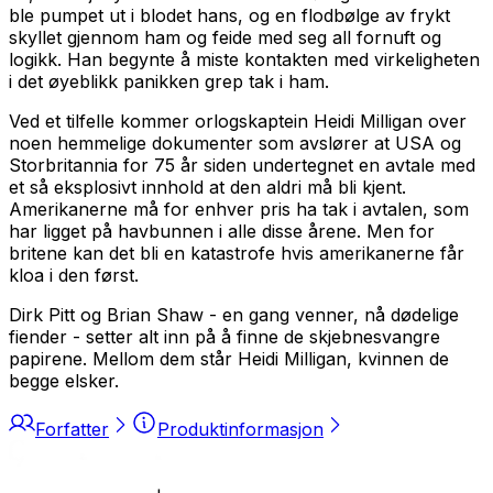
ble pumpet ut i blodet hans, og en flodbølge av frykt
skyllet gjennom ham og feide med seg all fornuft og
logikk. Han begynte å miste kontakten med virkeligheten
i det øyeblikk panikken grep tak i ham.
Ved et tilfelle kommer orlogskaptein Heidi Milligan over
noen hemmelige dokumenter som avslører at USA og
Storbritannia for 75 år siden undertegnet en avtale med
et så eksplosivt innhold at den aldri må bli kjent.
Amerikanerne må for enhver pris ha tak i avtalen, som
har ligget på havbunnen i alle disse årene. Men for
britene kan det bli en katastrofe hvis amerikanerne får
kloa i den først.
Dirk Pitt og Brian Shaw - en gang venner, nå dødelige
fiender - setter alt inn på å finne de skjebnesvangre
papirene. Mellom dem står Heidi Milligan, kvinnen de
begge elsker.
Forfatter
Produktinformasjon