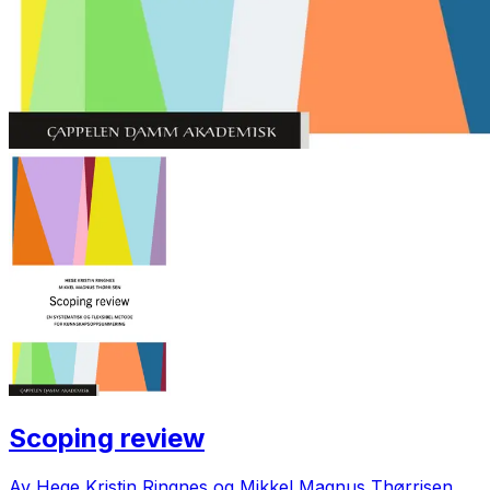
Scoping review
Av Hege Kristin Ringnes og Mikkel Magnus Thørrisen