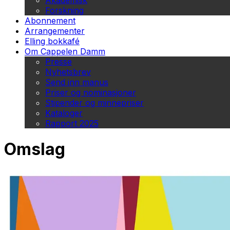
Akademisk
Forskning
Abonnement
Arrangementer
Elling bokkafé
Om Cappelen Damm
Presse
Nyhetsbrev
Send inn manus
Priser og nominasjoner
Stipender og minnepriser
Kataloger
Rapport 2025
Omslag