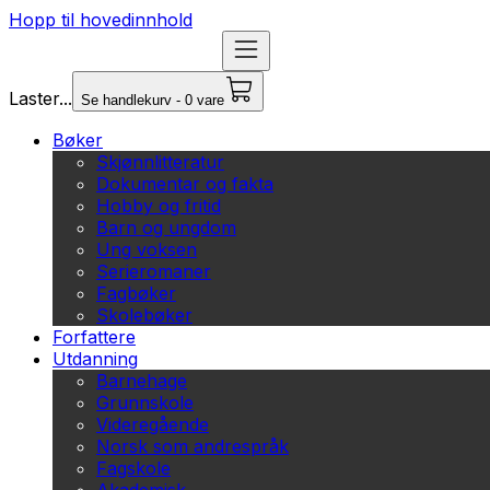
Hopp til hovedinnhold
Laster...
Se handlekurv - 0 vare
Bøker
Skjønnlitteratur
Dokumentar og fakta
Hobby og fritid
Barn og ungdom
Ung voksen
Serieromaner
Fagbøker
Skolebøker
Forfattere
Utdanning
Barnehage
Grunnskole
Videregående
Norsk som andrespråk
Fagskole