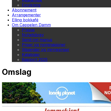
Akademisk
Forskning
Abonnement
Arrangementer
Elling bokkafé
Om Cappelen Damm
Presse
Nyhetsbrev
Send inn manus
Priser og nominasjoner
Stipender og minnepriser
Kataloger
Rapport 2025
Omslag