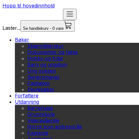
Hopp til hovedinnhold
Laster...
Se handlekurv - 0 vare
Bøker
Skjønnlitteratur
Dokumentar og fakta
Hobby og fritid
Barn og ungdom
Ung voksen
Serieromaner
Fagbøker
Skolebøker
Forfattere
Utdanning
Barnehage
Grunnskole
Videregående
Norsk som andrespråk
Fagskole