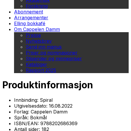
Akademisk
Forskning
Abonnement
Arrangementer
Elling bokkafé
Om Cappelen Damm
Presse
Nyhetsbrev
Send inn manus
Priser og nominasjoner
Stipender og minnepriser
Kataloger
Rapport 2025
Produktinformasjon
Innbinding:
Spiral
Utgivelsesdato:
16.08.2022
Forlag:
Cappelen Damm
Språk:
Bokmål
ISBN/EAN:
9788202686369
Antall sider:
182