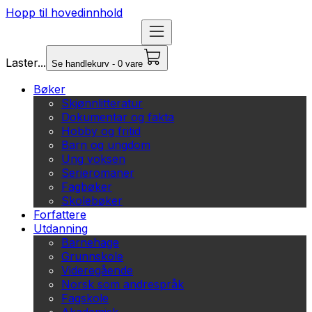
Hopp til hovedinnhold
Laster...
Se handlekurv - 0 vare
Bøker
Skjønnlitteratur
Dokumentar og fakta
Hobby og fritid
Barn og ungdom
Ung voksen
Serieromaner
Fagbøker
Skolebøker
Forfattere
Utdanning
Barnehage
Grunnskole
Videregående
Norsk som andrespråk
Fagskole