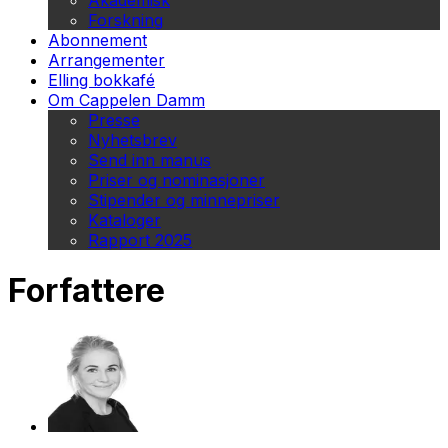
Akademisk
Forskning
Abonnement
Arrangementer
Elling bokkafé
Om Cappelen Damm
Presse
Nyhetsbrev
Send inn manus
Priser og nominasjoner
Stipender og minnepriser
Kataloger
Rapport 2025
Forfattere