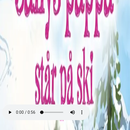
Fagskole
Akademisk
Forskning
Abonnement
Arrangementer
Elling bokkafé
Om Cappelen Damm
Presse
Nyhetsbrev
Send inn manus
Priser og nominasjoner
Stipender og minnepriser
Kataloger
Rapport 2025
Bok 5 i serien
Sally og pappa