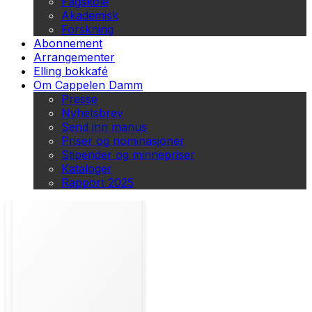
Fagskole
Akademisk
Forskning
Abonnement
Arrangementer
Elling bokkafé
Om Cappelen Damm
Presse
Nyhetsbrev
Send inn manus
Priser og nominasjoner
Stipender og minnepriser
Kataloger
Rapport 2025