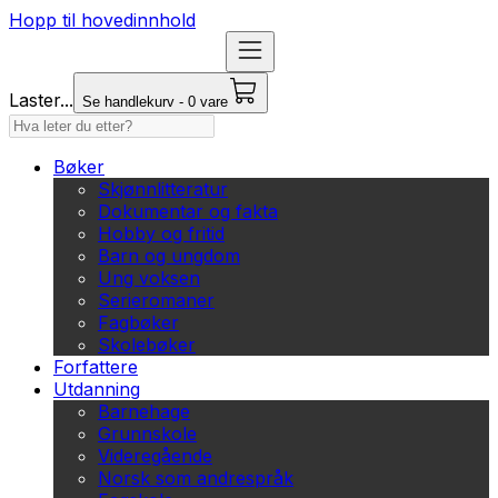
Hopp til hovedinnhold
Laster...
Se handlekurv - 0 vare
Bøker
Skjønnlitteratur
Dokumentar og fakta
Hobby og fritid
Barn og ungdom
Ung voksen
Serieromaner
Fagbøker
Skolebøker
Forfattere
Utdanning
Barnehage
Grunnskole
Videregående
Norsk som andrespråk