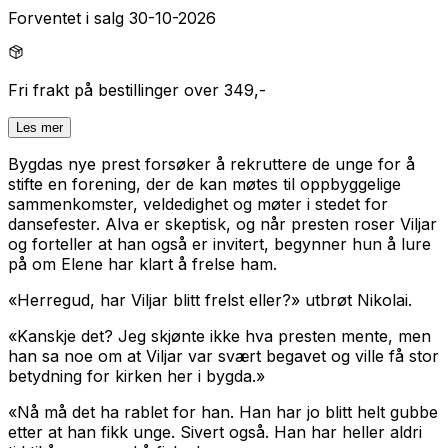
Forventet i salg 30-10-2026
Fri frakt på bestillinger over 349,-
Les mer
Bygdas nye prest forsøker å rekruttere de unge for å
stifte en forening, der de kan møtes til oppbyggelige
sammenkomster, veldedighet og møter i stedet for
dansefester. Alva er skeptisk, og når presten roser Viljar
og forteller at han også er invitert, begynner hun å lure
på om Elene har klart å frelse ham.
«Herregud, har Viljar blitt frelst eller?» utbrøt Nikolai.
«Kanskje det? Jeg skjønte ikke hva presten mente, men
han sa noe om at Viljar var svært begavet og ville få stor
betydning for kirken her i bygda.»
«Nå må det ha rablet for han. Han har jo blitt helt gubbe
etter at han fikk unge. Sivert også. Han har heller aldri