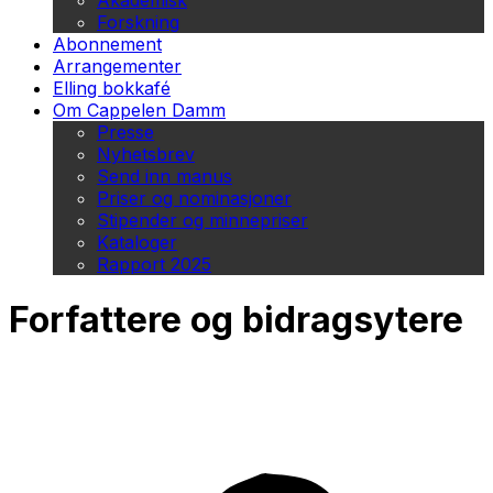
Akademisk
Forskning
Abonnement
Arrangementer
Elling bokkafé
Om Cappelen Damm
Presse
Nyhetsbrev
Send inn manus
Priser og nominasjoner
Stipender og minnepriser
Kataloger
Rapport 2025
Forfattere og bidragsytere