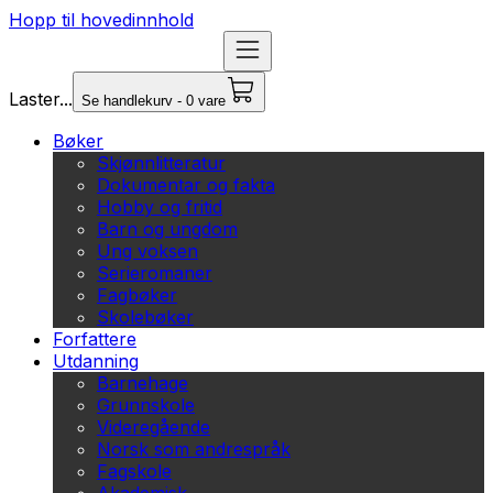
Hopp til hovedinnhold
Laster...
Se handlekurv - 0 vare
Bøker
Skjønnlitteratur
Dokumentar og fakta
Hobby og fritid
Barn og ungdom
Ung voksen
Serieromaner
Fagbøker
Skolebøker
Forfattere
Utdanning
Barnehage
Grunnskole
Videregående
Norsk som andrespråk
Fagskole