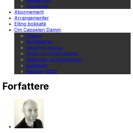
Akademisk
Forskning
Abonnement
Arrangementer
Elling bokkafé
Om Cappelen Damm
Presse
Nyhetsbrev
Send inn manus
Priser og nominasjoner
Stipender og minnepriser
Kataloger
Rapport 2025
Forfattere