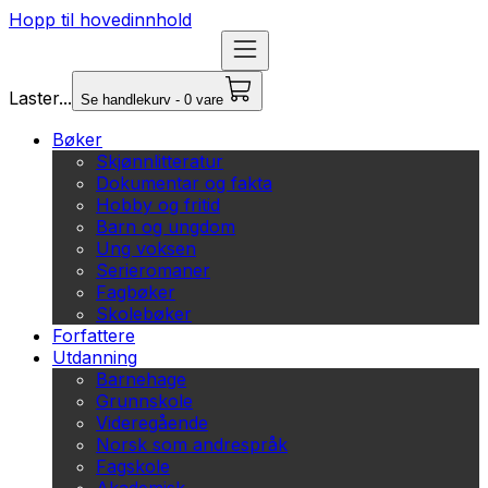
Hopp til hovedinnhold
Laster...
Se handlekurv - 0 vare
Bøker
Skjønnlitteratur
Dokumentar og fakta
Hobby og fritid
Barn og ungdom
Ung voksen
Serieromaner
Fagbøker
Skolebøker
Forfattere
Utdanning
Barnehage
Grunnskole
Videregående
Norsk som andrespråk
Fagskole