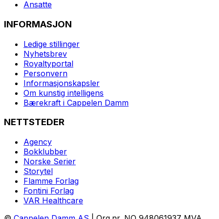
Ansatte
INFORMASJON
Ledige stillinger
Nyhetsbrev
Royaltyportal
Personvern
Informasjonskapsler
Om kunstig intelligens
Bærekraft i Cappelen Damm
NETTSTEDER
Agency
Bokklubber
Norske Serier
Storytel
Flamme Forlag
Fontini Forlag
VAR Healthcare
©
Cappelen Damm AS
| Org.nr. NO 948061937 MVA