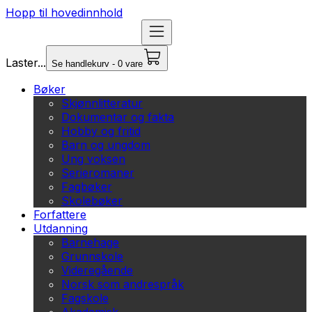
Hopp til hovedinnhold
Laster...
Se handlekurv - 0 vare
Bøker
Skjønnlitteratur
Dokumentar og fakta
Hobby og fritid
Barn og ungdom
Ung voksen
Serieromaner
Fagbøker
Skolebøker
Forfattere
Utdanning
Barnehage
Grunnskole
Videregående
Norsk som andrespråk
Fagskole