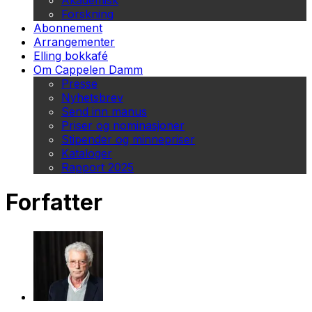
Akademisk
Forskning
Abonnement
Arrangementer
Elling bokkafé
Om Cappelen Damm
Presse
Nyhetsbrev
Send inn manus
Priser og nominasjoner
Stipender og minnepriser
Kataloger
Rapport 2025
Forfatter