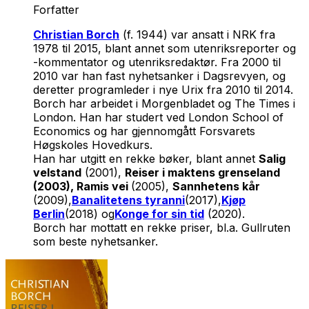
Forfatter
Christian Borch
(f. 1944) var ansatt i NRK fra
1978 til 2015, blant annet som utenriksreporter og
-kommentator og utenriksredaktør. Fra 2000 til
2010 var han fast nyhetsanker i Dagsrevyen, og
deretter programleder i nye Urix fra 2010 til 2014.
Borch har arbeidet i Morgenbladet og The Times i
London. Han har studert ved London School of
Economics og har gjennomgått Forsvarets
Høgskoles Hovedkurs.
Han har utgitt en rekke bøker, blant annet
Salig
velstand
(2001),
Reiser i maktens grenseland
(2003), Ramis vei
(2005),
Sannhetens kår
(2009),
Banalitetens tyranni
(2017),
Kjøp
Berlin
(2018) og
Konge for sin tid
(2020).
Borch har mottatt en rekke priser, bl.a. Gullruten
som beste nyhetsanker.