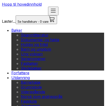
Hopp til hovedinnhold
Laster...
Se handlekurv - 0 vare
Bøker
Skjønnlitteratur
Dokumentar og fakta
Hobby og fritid
Barn og ungdom
Ung voksen
Serieromaner
Fagbøker
Skolebøker
Forfattere
Utdanning
Barnehage
Grunnskole
Videregående
Norsk som andrespråk
Fagskole