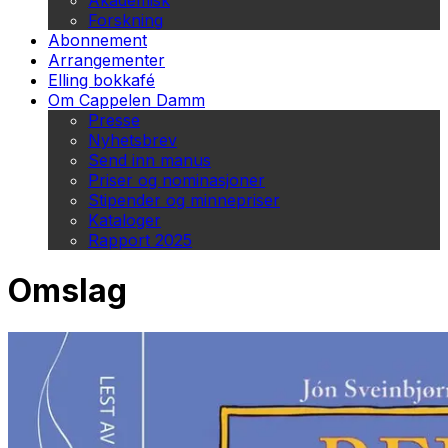
Akademisk
Forskning
Abonnement
Arrangementer
Elling bokkafé
Om Cappelen Damm
Presse
Nyhetsbrev
Send inn manus
Priser og nominasjoner
Stipender og minnepriser
Kataloger
Rapport 2025
Omslag