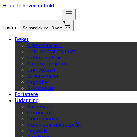
Hopp til hovedinnhold
Laster...
Se handlekurv - 0 vare
Bøker
Skjønnlitteratur
Dokumentar og fakta
Hobby og fritid
Barn og ungdom
Ung voksen
Serieromaner
Fagbøker
Skolebøker
Forfattere
Utdanning
Barnehage
Grunnskole
Videregående
Norsk som andrespråk
Fagskole