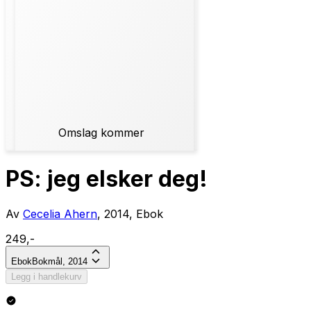
Omslag kommer
PS: jeg elsker deg!
Av
Cecelia Ahern
, 2014, Ebok
249,-
Ebok
Bokmål, 2014
Legg i handlekurv