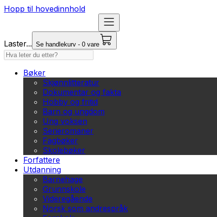
Hopp til hovedinnhold
Laster...
Se handlekurv - 0 vare
Bøker
Skjønnlitteratur
Dokumentar og fakta
Hobby og fritid
Barn og ungdom
Ung voksen
Serieromaner
Fagbøker
Skolebøker
Forfattere
Utdanning
Barnehage
Grunnskole
Videregående
Norsk som andrespråk