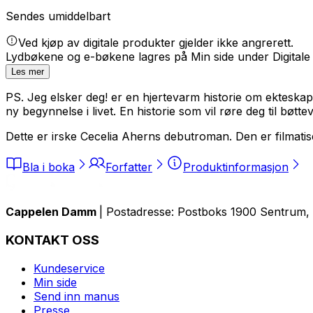
Sendes umiddelbart
Ved kjøp av digitale produkter gjelder ikke angrerett.
Lydbøkene og e-bøkene lagres på Min side under Digitale
Les mer
PS. Jeg elsker deg! er en hjertevarm historie om ekteska
ny begynnelse i livet. En historie som vil røre deg til bøtte
Dette er irske Cecelia Aherns debutroman. Den er filmati
Bla i boka
Forfatter
Produktinformasjon
Cappelen Damm
| Postadresse: Postboks 1900 Sentrum, 
KONTAKT OSS
Kundeservice
Min side
Send inn manus
Presse