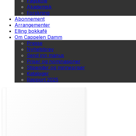
Fagskole
Akademisk
Forskning
Abonnement
Arrangementer
Elling bokkafé
Om Cappelen Damm
Presse
Nyhetsbrev
Send inn manus
Priser og nominasjoner
Stipender og minnepriser
Kataloger
Rapport 2025