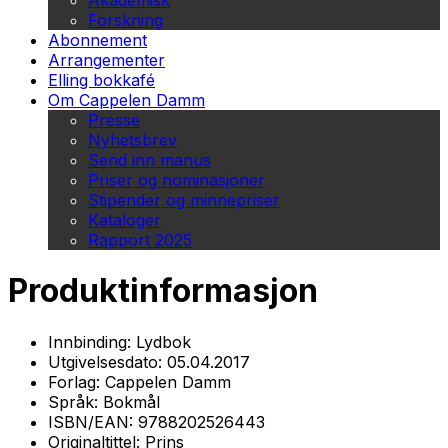
Akademisk
Forskning
Abonnement
Arrangementer
Elling bokkafé
Om Cappelen Damm
Presse
Nyhetsbrev
Send inn manus
Priser og nominasjoner
Stipender og minnepriser
Kataloger
Rapport 2025
Produktinformasjon
Innbinding:
Lydbok
Utgivelsesdato:
05.04.2017
Forlag:
Cappelen Damm
Språk:
Bokmål
ISBN/EAN:
9788202526443
Originaltittel:
Prins