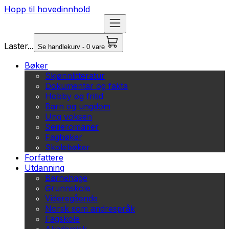
Hopp til hovedinnhold
Laster...
Se handlekurv - 0 vare
Bøker
Skjønnlitteratur
Dokumentar og fakta
Hobby og fritid
Barn og ungdom
Ung voksen
Serieromaner
Fagbøker
Skolebøker
Forfattere
Utdanning
Barnehage
Grunnskole
Videregående
Norsk som andrespråk
Fagskole