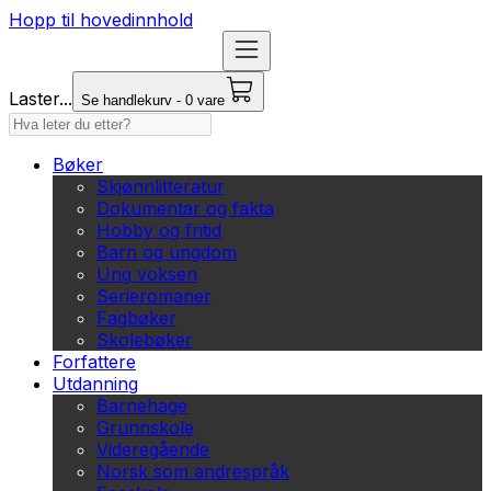
Hopp til hovedinnhold
Laster...
Se handlekurv - 0 vare
Bøker
Skjønnlitteratur
Dokumentar og fakta
Hobby og fritid
Barn og ungdom
Ung voksen
Serieromaner
Fagbøker
Skolebøker
Forfattere
Utdanning
Barnehage
Grunnskole
Videregående
Norsk som andrespråk