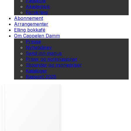
Fagskole
Akademisk
Forskning
Abonnement
Arrangementer
Elling bokkafé
Om Cappelen Damm
Presse
Nyhetsbrev
Send inn manus
Priser og nominasjoner
Stipender og minnepriser
Kataloger
Rapport 2025