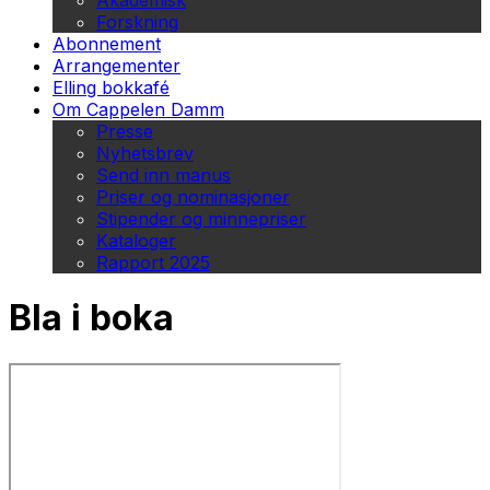
Akademisk
Forskning
Abonnement
Arrangementer
Elling bokkafé
Om Cappelen Damm
Presse
Nyhetsbrev
Send inn manus
Priser og nominasjoner
Stipender og minnepriser
Kataloger
Rapport 2025
Bla i boka