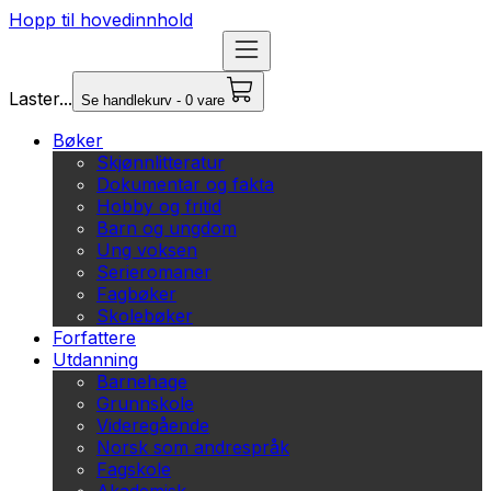
Hopp til hovedinnhold
Laster...
Se handlekurv - 0 vare
Bøker
Skjønnlitteratur
Dokumentar og fakta
Hobby og fritid
Barn og ungdom
Ung voksen
Serieromaner
Fagbøker
Skolebøker
Forfattere
Utdanning
Barnehage
Grunnskole
Videregående
Norsk som andrespråk
Fagskole