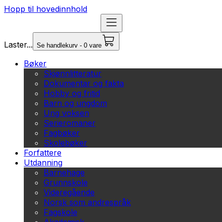
Hopp til hovedinnhold
Laster...
Se handlekurv - 0 vare
Bøker
Skjønnlitteratur
Dokumentar og fakta
Hobby og fritid
Barn og ungdom
Ung voksen
Serieromaner
Fagbøker
Skolebøker
Forfattere
Utdanning
Barnehage
Grunnskole
Videregående
Norsk som andrespråk
Fagskole