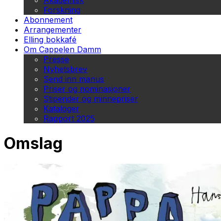
Akademisk
Forskning
Abonnement
Arrangementer
Elling bokkafé
Om Cappelen Damm
Presse
Nyhetsbrev
Send inn manus
Priser og nominasjoner
Stipender og minnepriser
Kataloger
Rapport 2025
Omslag