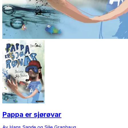
Pappa er sjørøvar
Av Hans Sande og Silje Granhaug