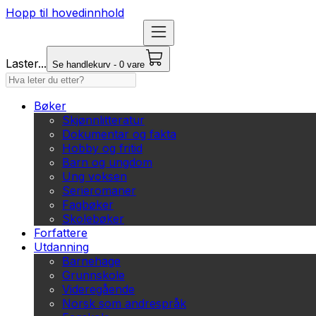
Hopp til hovedinnhold
Laster...
Se handlekurv - 0 vare
Bøker
Skjønnlitteratur
Dokumentar og fakta
Hobby og fritid
Barn og ungdom
Ung voksen
Serieromaner
Fagbøker
Skolebøker
Forfattere
Utdanning
Barnehage
Grunnskole
Videregående
Norsk som andrespråk