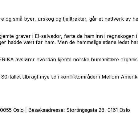
 og små byer, urskog og fjelltrakter, går et nettverk av h
gjemte graver i El-salvador, førte de ham inn i regnskogen i
dinger hadde vært før ham. Men de hemmelige stiene ledet ham
slører hvordan kjente norske humanitære organisasjon
v 80-tallet tilbragt mye tid i konfliktområder i Mellom-Am
0055 Oslo | Besøksadresse: Stortingsgata 28, 0161 Oslo