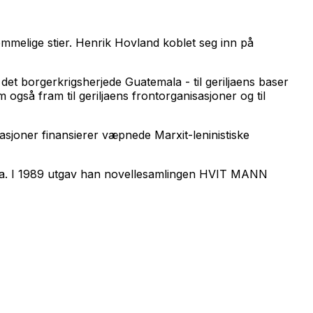
emmelige stier. Henrik Hovland koblet seg inn på
 det borgerkrigsherjede Guatemala - til geriljaens baser
 også fram til geriljaens frontorganisasjoner og til
er finansierer væpnede Marxit-leninistiske
erika. I 1989 utgav han novellesamlingen HVIT MANN