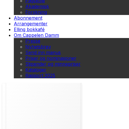
Fagskole
Akademisk
Forskning
Abonnement
Arrangementer
Elling bokkafé
Om Cappelen Damm
Presse
Nyhetsbrev
Send inn manus
Priser og nominasjoner
Stipender og minnepriser
Kataloger
Rapport 2025