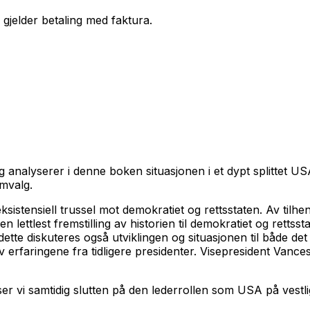
 gjelder betaling med faktura.
g analyserer i denne boken situasjonen i et dypt splittet
omvalg.
istensiell trussel mot demokratiet og rettsstaten. Av tilhe
ttlest fremstilling av historien til demokratiet og rettsst
tte diskuteres også utviklingen og situasjonen til både de
 erfaringene fra tidligere presidenter. Visepresident Vance
r vi samtidig slutten på den lederrollen som USA på vestlig 