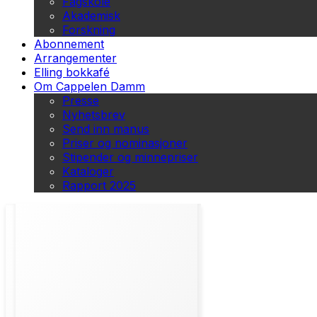
Fagskole
Akademisk
Forskning
Abonnement
Arrangementer
Elling bokkafé
Om Cappelen Damm
Presse
Nyhetsbrev
Send inn manus
Priser og nominasjoner
Stipender og minnepriser
Kataloger
Rapport 2025