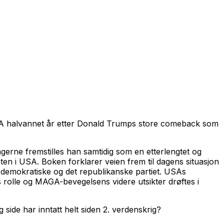
 USA halvannet år etter Donald Trumps store comeback som
ngerne fremstilles han samtidig som en etterlengtet og
aten i USA. Boken forklarer veien frem til dagens situasjon
t demokratiske og det republikanske partiet. USAs
s rolle og MAGA-bevegelsens videre utsikter drøftes i
side har inntatt helt siden 2. verdenskrig?