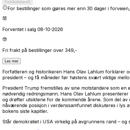
Forhåndsbestill
For bestillinger som gjøres mer enn 30 dager i forveien,
Forventet i salg 08-10-2026
Fri frakt på bestillinger over 349,-
Les mer
Forfatteren og historikeren Hans Olav Lahlum forklarer o
president – og få måneder før høstens svært viktige mell
President Trump fremstilles av sine motstandere som en eks
nødvendig redningsmann. Hans Olav Lahlum presenterer en le
og drøfter utsiktene for de kommende årene. Som del av de
nåværende posisjon i verdenssamfunnet diskuteres i lys av
bokens siste kapitler.
Står demokratiet i USA virkelig på avgrunnens rand – og se