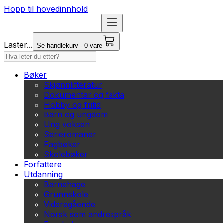
Hopp til hovedinnhold
Laster...
Se handlekurv - 0 vare
Bøker
Skjønnlitteratur
Dokumentar og fakta
Hobby og fritid
Barn og ungdom
Ung voksen
Serieromaner
Fagbøker
Skolebøker
Forfattere
Utdanning
Barnehage
Grunnskole
Videregående
Norsk som andrespråk