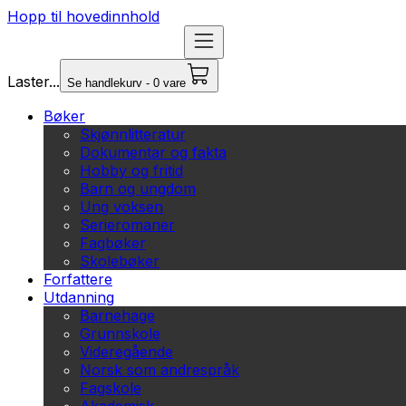
Hopp til hovedinnhold
Laster...
Se handlekurv - 0 vare
Bøker
Skjønnlitteratur
Dokumentar og fakta
Hobby og fritid
Barn og ungdom
Ung voksen
Serieromaner
Fagbøker
Skolebøker
Forfattere
Utdanning
Barnehage
Grunnskole
Videregående
Norsk som andrespråk
Fagskole