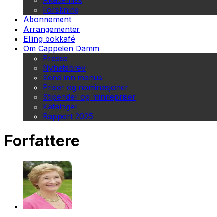
Akademisk
Forskning
Abonnement
Arrangementer
Elling bokkafé
Om Cappelen Damm
Presse
Nyhetsbrev
Send inn manus
Priser og nominasjoner
Stipender og minnepriser
Kataloger
Rapport 2025
Forfattere