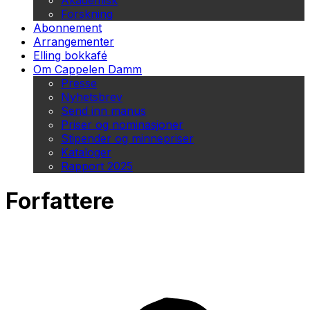
Akademisk
Forskning
Abonnement
Arrangementer
Elling bokkafé
Om Cappelen Damm
Presse
Nyhetsbrev
Send inn manus
Priser og nominasjoner
Stipender og minnepriser
Kataloger
Rapport 2025
Forfattere