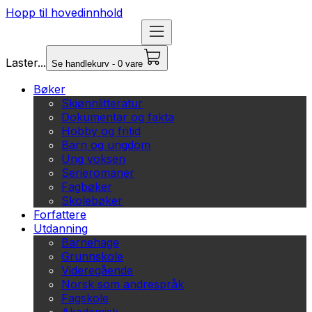
Hopp til hovedinnhold
Laster...
Se handlekurv - 0 vare
Bøker
Skjønnlitteratur
Dokumentar og fakta
Hobby og fritid
Barn og ungdom
Ung voksen
Serieromaner
Fagbøker
Skolebøker
Forfattere
Utdanning
Barnehage
Grunnskole
Videregående
Norsk som andrespråk
Fagskole