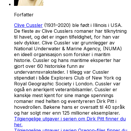
Forfatter
Clive Cussler
(1931–2020) ble født i Illinois i USA.
De fleste av Clive Cusslers romaner har tilknytning
til havet, og det er ingen tilfeldighet, for han var
selv dykker. Clive Cussler var grunnlegger av
National Underwater & Marine Agency, (NUMA)
en ideell organisasjon som forsker i maritim
historie. Cussler og hans maritime eksperter har
gjort over 60 historiske funn av
undervannsvraksteder. I tillegg var Cussler
stipendiat i både Explorers Club of New York og
Royal Geographic Society i London. Cussler var
også en anerkjent veteranbilsamler. Cussler er
kanskje mest kjent for sine mange spennings
romaner med helten og eventyreren Dirk Pitt i
hovedrollen. Bøkene hans er oversatt til 40 språk
og har solgt mer enn 125 millioner eksemplarer.
Tilgjengelige utgaver i serien om Dirk Pitt finner du
her.
Tilgjengelige utgaver i serien Oregon-files finner du