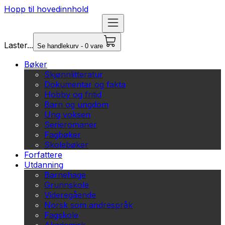
Hopp til hovedinnhold
Laster...
Se handlekurv - 0 vare
Bøker
Skjønnlitteratur
Dokumentar og fakta
Hobby og fritid
Barn og ungdom
Ung voksen
Serieromaner
Fagbøker
Skolebøker
Forfattere
Utdanning
Barnehage
Grunnskole
Videregående
Norsk som andrespråk
Fagskole