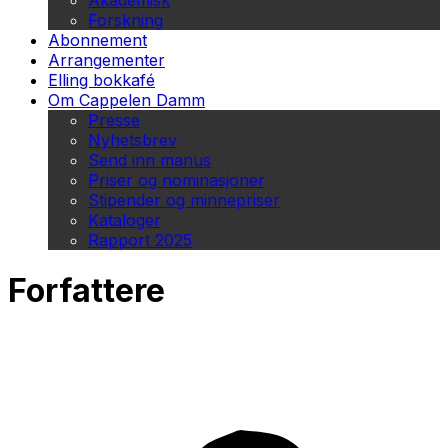
Akademisk
Forskning
Abonnement
Arrangementer
Elling bokkafé
Om Cappelen Damm
Presse
Nyhetsbrev
Send inn manus
Priser og nominasjoner
Stipender og minnepriser
Kataloger
Rapport 2025
Forfattere