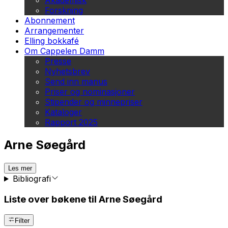
Akademisk
Forskning
Abonnement
Arrangementer
Elling bokkafé
Om Cappelen Damm
Presse
Nyhetsbrev
Send inn manus
Priser og nominasjoner
Stipender og minnepriser
Kataloger
Rapport 2025
Arne Søegård
Les mer
Bibliografi
Liste over bøkene til Arne Søegård
Filter