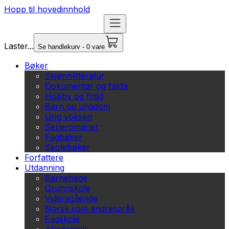
Hopp til hovedinnhold
Laster...
Se handlekurv - 0 vare
Bøker
Skjønnlitteratur
Dokumentar og fakta
Hobby og fritid
Barn og ungdom
Ung voksen
Serieromaner
Fagbøker
Skolebøker
Forfattere
Utdanning
Barnehage
Grunnskole
Videregående
Norsk som andrespråk
Fagskole