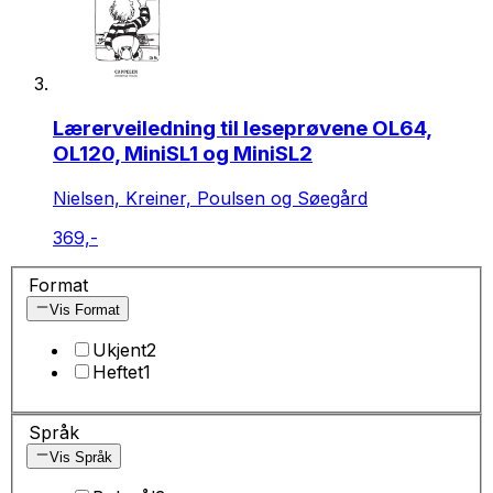
Lærerveiledning til leseprøvene OL64,
OL120, MiniSL1 og MiniSL2
Nielsen, Kreiner, Poulsen og Søegård
369,-
Format
Vis Format
Ukjent
2
Heftet
1
Språk
Vis Språk