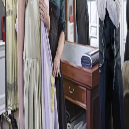
Det ble stille rundt bordet.
Forfattere og bidragsytere
Produktinformasjon
Cappelen Damm
| Postadresse: Postboks 1900
Sentrum, 0055 Oslo | Besøksadresse: Stortingsgata 28,
0161 Oslo
KONTAKT OSS
Kundeservice
Min side
Send inn manus
Presse
Vurderingseksemplar
Ansatte
INFORMASJON