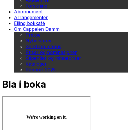
Akademisk
Forskning
Abonnement
Arrangementer
Elling bokkafé
Om Cappelen Damm
Presse
Nyhetsbrev
Send inn manus
Priser og nominasjoner
Stipender og minnepriser
Kataloger
Rapport 2025
Bla i boka