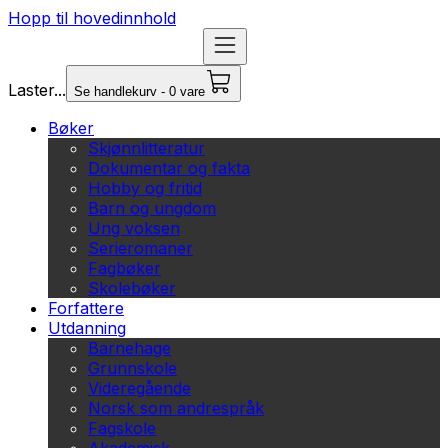
Hopp til hovedinnhold
Laster...
Se handlekurv - 0 vare
Bøker
Skjønnlitteratur
Dokumentar og fakta
Hobby og fritid
Barn og ungdom
Ung voksen
Serieromaner
Fagbøker
Skolebøker
Forfattere
Utdanning
Barnehage
Grunnskole
Videregående
Norsk som andrespråk
Fagskole