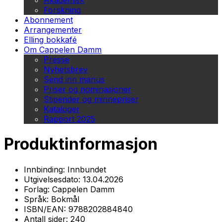
Akademisk
Forskning
Abonnement
Arrangementer
Elling bokkafé
Om Cappelen Damm
Presse
Nyhetsbrev
Send inn manus
Priser og nominasjoner
Stipender og minnepriser
Kataloger
Rapport 2025
Produktinformasjon
Innbinding:
Innbundet
Utgivelsesdato:
13.04.2026
Forlag:
Cappelen Damm
Språk:
Bokmål
ISBN/EAN:
9788202884840
Antall sider:
240