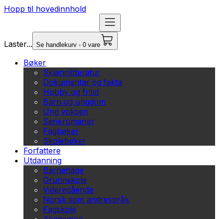
Hopp til hovedinnhold
Laster...
Se handlekurv - 0 vare
Bøker
Skjønnlitteratur
Dokumentar og fakta
Hobby og fritid
Barn og ungdom
Ung voksen
Serieromaner
Fagbøker
Skolebøker
Forfattere
Utdanning
Barnehage
Grunnskole
Videregående
Norsk som andrespråk
Fagskole