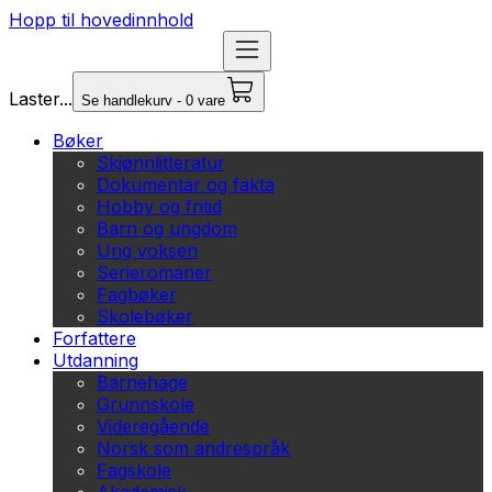
Hopp til hovedinnhold
Laster...
Se handlekurv - 0 vare
Bøker
Skjønnlitteratur
Dokumentar og fakta
Hobby og fritid
Barn og ungdom
Ung voksen
Serieromaner
Fagbøker
Skolebøker
Forfattere
Utdanning
Barnehage
Grunnskole
Videregående
Norsk som andrespråk
Fagskole