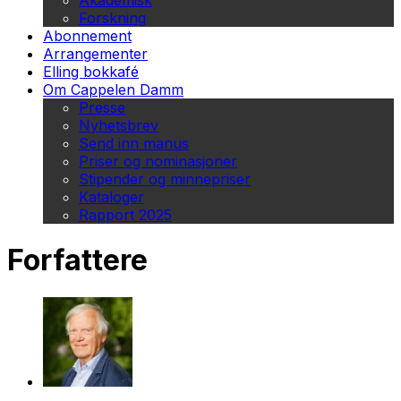
Akademisk
Forskning
Abonnement
Arrangementer
Elling bokkafé
Om Cappelen Damm
Presse
Nyhetsbrev
Send inn manus
Priser og nominasjoner
Stipender og minnepriser
Kataloger
Rapport 2025
Forfattere