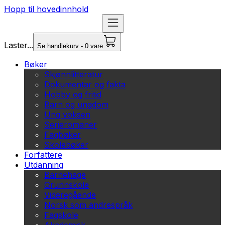
Hopp til hovedinnhold
Laster...
Se handlekurv - 0 vare
Bøker
Skjønnlitteratur
Dokumentar og fakta
Hobby og fritid
Barn og ungdom
Ung voksen
Serieromaner
Fagbøker
Skolebøker
Forfattere
Utdanning
Barnehage
Grunnskole
Videregående
Norsk som andrespråk
Fagskole