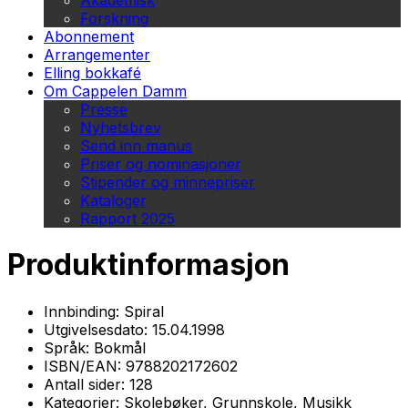
Akademisk
Forskning
Abonnement
Arrangementer
Elling bokkafé
Om Cappelen Damm
Presse
Nyhetsbrev
Send inn manus
Priser og nominasjoner
Stipender og minnepriser
Kataloger
Rapport 2025
Produktinformasjon
Innbinding:
Spiral
Utgivelsesdato:
15.04.1998
Språk:
Bokmål
ISBN/EAN:
9788202172602
Antall sider:
128
Kategorier:
Skolebøker, Grunnskole, Musikk