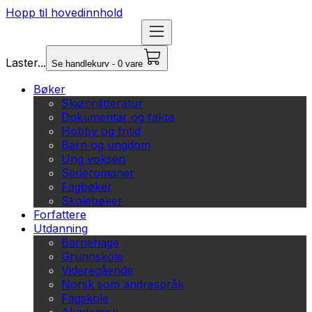
Hopp til hovedinnhold
Laster...
Se handlekurv - 0 vare
Bøker
Skjønnlitteratur
Dokumentar og fakta
Hobby og fritid
Barn og ungdom
Ung voksen
Serieromaner
Fagbøker
Skolebøker
Forfattere
Utdanning
Barnehage
Grunnskole
Videregående
Norsk som andrespråk
Fagskole