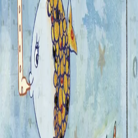
Bla i boka
Forfattere
Produktinformasjon
Cappelen Damm
| Postadresse: Postboks 1900
Sentrum, 0055 Oslo | Besøksadresse: Stortingsgata 28,
0161 Oslo
KONTAKT OSS
Kundeservice
Min side
Send inn manus
Presse
Vurderingseksemplar
Ansatte
INFORMASJON
Ledige stillinger
Nyhetsbrev