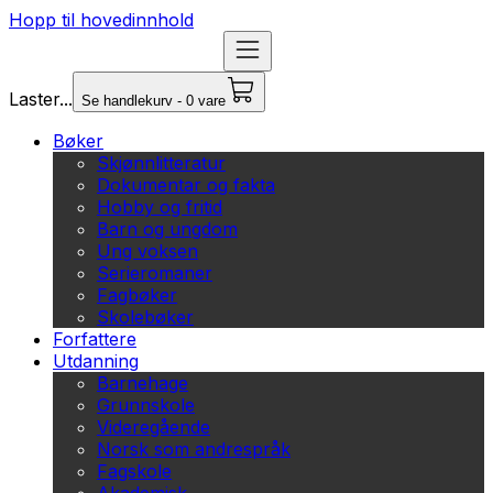
Hopp til hovedinnhold
Laster...
Se handlekurv - 0 vare
Bøker
Skjønnlitteratur
Dokumentar og fakta
Hobby og fritid
Barn og ungdom
Ung voksen
Serieromaner
Fagbøker
Skolebøker
Forfattere
Utdanning
Barnehage
Grunnskole
Videregående
Norsk som andrespråk
Fagskole