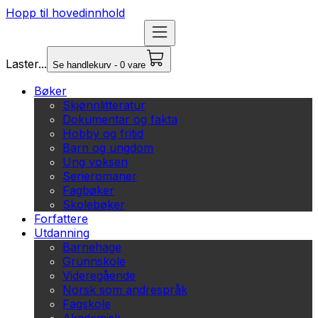
Hopp til hovedinnhold
Laster...
Se handlekurv - 0 vare
Bøker
Skjønnlitteratur
Dokumentar og fakta
Hobby og fritid
Barn og ungdom
Ung voksen
Serieromaner
Fagbøker
Skolebøker
Forfattere
Utdanning
Barnehage
Grunnskole
Videregående
Norsk som andrespråk
Fagskole