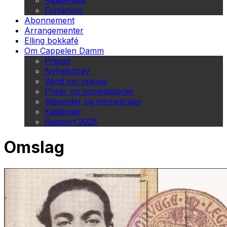
Akademisk
Forskning
Abonnement
Arrangementer
Elling bokkafé
Om Cappelen Damm
Presse
Nyhetsbrev
Send inn manus
Priser og nominasjoner
Stipender og minnepriser
Kataloger
Rapport 2025
Omslag