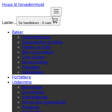
Hopp til hovedinnhold
Laster...
Se handlekurv - 0 vare
Bøker
Skjønnlitteratur
Dokumentar og fakta
Hobby og fritid
Barn og ungdom
Ung voksen
Serieromaner
Fagbøker
Skolebøker
Forfattere
Utdanning
Barnehage
Grunnskole
Videregående
Norsk som andrespråk
Fagskole