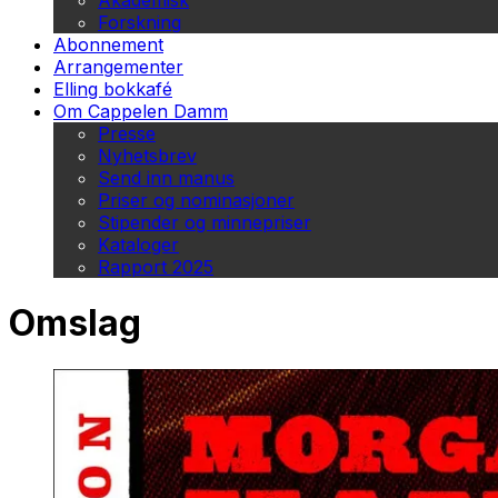
Akademisk
Forskning
Abonnement
Arrangementer
Elling bokkafé
Om Cappelen Damm
Presse
Nyhetsbrev
Send inn manus
Priser og nominasjoner
Stipender og minnepriser
Kataloger
Rapport 2025
Omslag