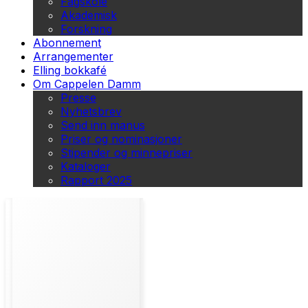
Fagskole
Akademisk
Forskning
Abonnement
Arrangementer
Elling bokkafé
Om Cappelen Damm
Presse
Nyhetsbrev
Send inn manus
Priser og nominasjoner
Stipender og minnepriser
Kataloger
Rapport 2025