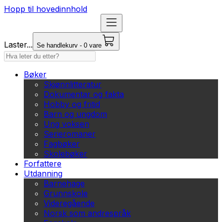
Hopp til hovedinnhold
Laster...
Se handlekurv - 0 vare
Bøker
Skjønnlitteratur
Dokumentar og fakta
Hobby og fritid
Barn og ungdom
Ung voksen
Serieromaner
Fagbøker
Skolebøker
Forfattere
Utdanning
Barnehage
Grunnskole
Videregående
Norsk som andrespråk