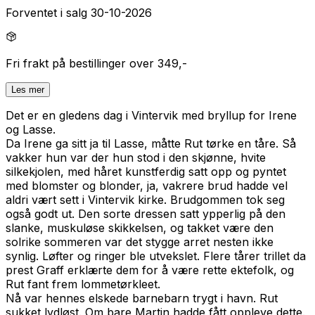
Forventet i salg 30-10-2026
Fri frakt på bestillinger over 349,-
Les mer
Det er en gledens dag i Vintervik med bryllup for Irene
og Lasse.
Da Irene ga sitt ja til Lasse, måtte Rut tørke en tåre. Så
vakker hun var der hun stod i den skjønne, hvite
silkekjolen, med håret kunstferdig satt opp og pyntet
med blomster og blonder, ja, vakrere brud hadde vel
aldri vært sett i Vintervik kirke. Brudgommen tok seg
også godt ut. Den sorte dressen satt ypperlig på den
slanke, muskuløse skikkelsen, og takket være den
solrike sommeren var det stygge arret nesten ikke
synlig. Løfter og ringer ble utvekslet. Flere tårer trillet da
prest Graff erklærte dem for å være rette ektefolk, og
Rut fant frem lommetørkleet.
Nå var hennes elskede barnebarn trygt i havn. Rut
sukket lydløst. Om bare Martin hadde fått oppleve dette.