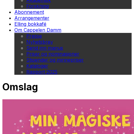
Akademisk
Forskning
Abonnement
Arrangementer
Elling bokkafé
Om Cappelen Damm
Presse
Nyhetsbrev
Send inn manus
Priser og nominasjoner
Stipender og minnepriser
Kataloger
Rapport 2025
Omslag