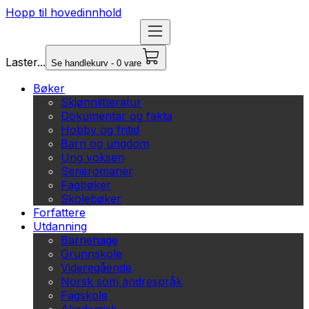
Hopp til hovedinnhold
Laster...
Se handlekurv - 0 vare
Bøker
Skjønnlitteratur
Dokumentar og fakta
Hobby og fritid
Barn og ungdom
Ung voksen
Serieromaner
Fagbøker
Skolebøker
Forfattere
Utdanning
Barnehage
Grunnskole
Videregående
Norsk som andrespråk
Fagskole