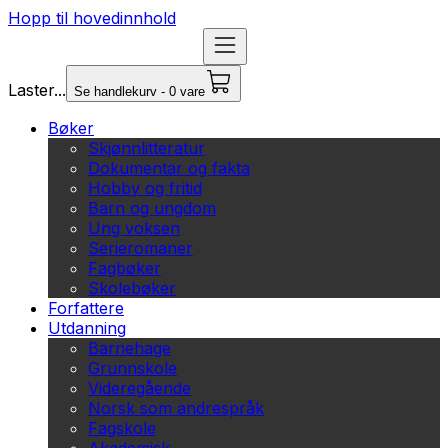
Hopp til hovedinnhold
Laster...
Se handlekurv - 0 vare
Bøker
Skjønnlitteratur
Dokumentar og fakta
Hobby og fritid
Barn og ungdom
Ung voksen
Serieromaner
Fagbøker
Skolebøker
Forfattere
Utdanning
Barnehage
Grunnskole
Videregående
Norsk som andrespråk
Fagskole