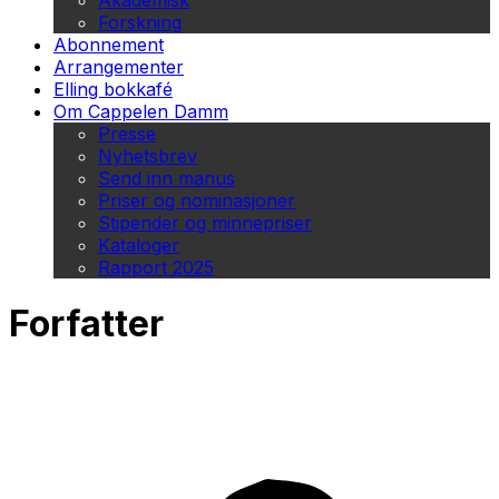
Akademisk
Forskning
Abonnement
Arrangementer
Elling bokkafé
Om Cappelen Damm
Presse
Nyhetsbrev
Send inn manus
Priser og nominasjoner
Stipender og minnepriser
Kataloger
Rapport 2025
Forfatter